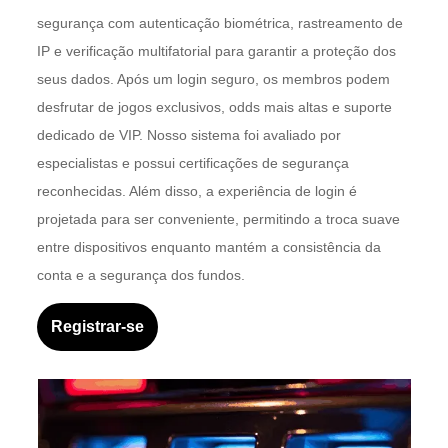
segurança com autenticação biométrica, rastreamento de
IP e verificação multifatorial para garantir a proteção dos
seus dados. Após um login seguro, os membros podem
desfrutar de jogos exclusivos, odds mais altas e suporte
dedicado de VIP. Nosso sistema foi avaliado por
especialistas e possui certificações de segurança
reconhecidas. Além disso, a experiência de login é
projetada para ser conveniente, permitindo a troca suave
entre dispositivos enquanto mantém a consistência da
conta e a segurança dos fundos.
Registrar-se