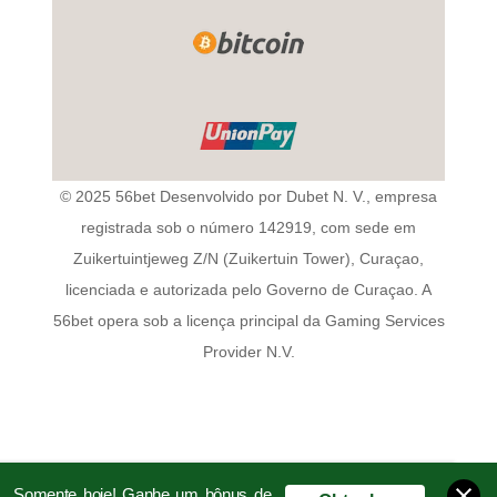
© 2025 56bet Desenvolvido por Dubet N. V., empresa
registrada sob o número 142919, com sede em
Zuikertuintjeweg Z/N (Zuikertuin Tower), Curaçao,
licenciada e autorizada pelo Governo de Curaçao. A
56bet opera sob a licença principal da Gaming Services
Provider N.V.
Somente hoje! Ganhe um bônus de