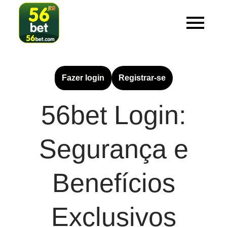
Skip
to
Cadastre-se na 56bet e aproveite um bônus de
content
100% no primeiro depósito, até R$8.100. Jogue
mais de 4.000 jogos, incluindo slots populares,
jogos de mesa e apostas esportivas. Plataforma
segura, pagamentos rápidos e suporte 24/7.
Fazer login
Registrar-se
56bet Login:
Segurança e
Benefícios
Exclusivos